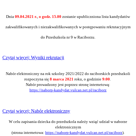
Dnia
09.04.2021 r.
,
o godz. 15.00
zostanie upubliczniona lista kandydatów
zakwalifikowanych i niezakwalifikowanych w postępowaniu rekrutacyjnym
do Przedszkola nr 9 w Raciborzu.
Czytaj więcej: Wyniki rekrutacji
Nabór elektroniczny na rok szkolny 2021/2022 do raciborskich przedszkoli
rozpoczyna się
8 marca 2021
roku, o godzinie
9:00
.
Nabór prowadzony jest poprzez stronę internetową:
https://naborp-kandydat.vulcan.net.pl/raciborz
Czytaj więcej: Nabór elektroniczny
W celu zapisania dziecka do przedszkola należy wziąć udział w naborze
elektronicznym
(strona internetowa:
https://naborp-kandydat.vulcan.net.pl/raciborz
).