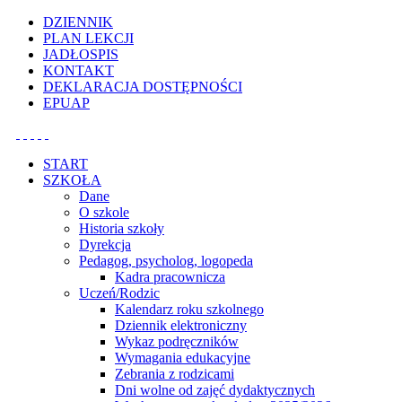
Uwaga:
DZIENNIK
ta
PLAN LEKCJI
witryna
JADŁOSPIS
zawiera
KONTAKT
system
DEKLARACJA DOSTĘPNOŚCI
dostępności.
EPUAP
START
SZKOŁA
Dane
O szkole
Historia szkoły
Dyrekcja
Pedagog, psycholog, logopeda
Kadra pracownicza
Uczeń/Rodzic
Kalendarz roku szkolnego
Dziennik elektroniczny
Wykaz podręczników
Wymagania edukacyjne
Zebrania z rodzicami
Dni wolne od zajęć dydaktycznych