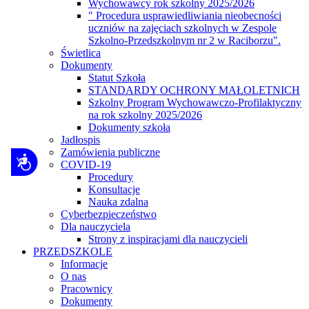
Wychowawcy rok szkolny 2025/2026
" Procedura usprawiedliwiania nieobecności
uczniów na zajęciach szkolnych w Zespole
Szkolno-Przedszkolnym nr 2 w Raciborzu".
Świetlica
Dokumenty
Statut Szkoła
STANDARDY OCHRONY MAŁOLETNICH
Szkolny Program Wychowawczo-Profilaktyczny
na rok szkolny 2025/2026
Dokumenty szkoła
Jadłospis
Zamówienia publiczne
Dostępność
COVID-19
Procedury
Konsultacje
Nauka zdalna
Cyberbezpieczeństwo
Dla nauczyciela
Strony z inspiracjami dla nauczycieli
PRZEDSZKOLE
Informacje
O nas
Pracownicy
Dokumenty