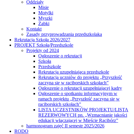
Oddziały
Misie
Motylki
Myszki
Żabki
Kontakt
Zasady przyprowadzania przedszkolaka
Rekrutacja Szkoła 2026/2027
PROJEKT Szkołą/Przedszkole
Projekty od 2024
Ogłoszenie o rekrutacji
Szkoła
Przedszkole
Rekrutacja uzupełniająca przedszkole
Rekrutacja uczniów do projektu „Przyszłość
zaczyna się w raciborskich szkołach”
Ogłoszenie o rekrutacji uzupełniającej kadry
Ogłoszenie o spotkaniu informacyjnym w
ramach projektu „Przyszłość zaczyna się w
raciborskich szkołach”
LISTA UCZESTNIKÓW PROJEKTU/LISTA
REZERWOWYCH pn. „Wzmacnianie jakości
edukacji włączającej w Mieście Racibórz”
harmonogram zajęć II semestr 2025/2026
RODO