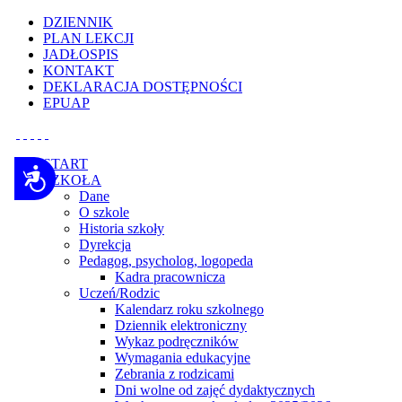
Uwaga:
DZIENNIK
ta
PLAN LEKCJI
witryna
JADŁOSPIS
zawiera
KONTAKT
system
DEKLARACJA DOSTĘPNOŚCI
dostępności.
EPUAP
Nacisnij
Ctrl-
F11,
aby
START
dostosować
Dostępność
SZKOŁA
witrynę
Dane
do
O szkole
osób
Historia szkoły
niedowidzących
Dyrekcja
korzystających
Pedagog, psycholog, logopeda
z
Kadra pracownicza
czytnika
Uczeń/Rodzic
ekranowego;
Kalendarz roku szkolnego
naciśnij
Dziennik elektroniczny
Ctrl-
Wykaz podręczników
F10,
Wymagania edukacyjne
aby
Zebrania z rodzicami
otworzyć
Dni wolne od zajęć dydaktycznych
menu