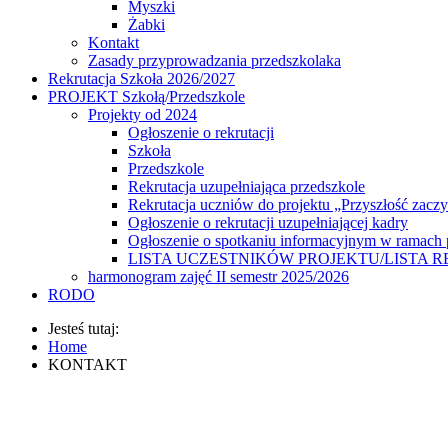
Myszki
Żabki
Kontakt
Zasady przyprowadzania przedszkolaka
Rekrutacja Szkoła 2026/2027
PROJEKT Szkołą/Przedszkole
Projekty od 2024
Ogłoszenie o rekrutacji
Szkoła
Przedszkole
Rekrutacja uzupełniająca przedszkole
Rekrutacja uczniów do projektu „Przyszłość zaczy
Ogłoszenie o rekrutacji uzupełniającej kadry
Ogłoszenie o spotkaniu informacyjnym w ramach p
LISTA UCZESTNIKÓW PROJEKTU/LISTA REZERWO
harmonogram zajęć II semestr 2025/2026
RODO
Jesteś tutaj:
Home
KONTAKT