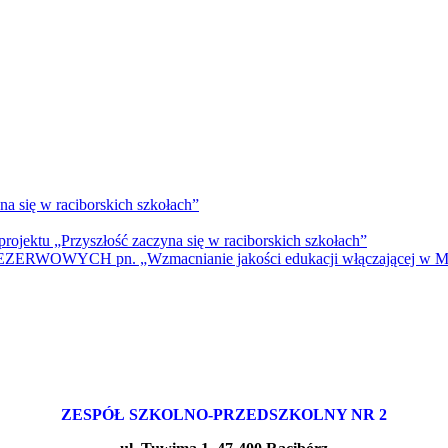
na się w raciborskich szkołach”
rojektu „Przyszłość zaczyna się w raciborskich szkołach”
WYCH pn. „Wzmacnianie jakości edukacji włączającej w Mie
ZESPÓŁ SZKOLNO-PRZEDSZKOLNY NR 2