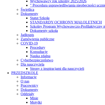
Wychowawcy rok szkolny 2025/2026
dostępności.
" Procedura usprawiedliwiania nieobecności uczn
Świetlica
Dokumenty
Statut Szkoła
STANDARDY OCHRONY MAŁOLETNICH
Szkolny Program Wychowawczo-Profilaktyczny n
Dokumenty szkoła
Jadłospis
Zamówienia publiczne
COVID-19
Procedury
Konsultacje
Nauka zdalna
Cyberbezpieczeństwo
Dla nauczyciela
Strony z inspiracjami dla nauczycieli
PRZEDSZKOLE
Informacje
O nas
Pracownicy
Dokumenty
Oddziały
Misie
Motylki