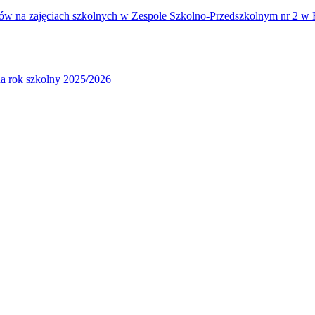
iów na zajęciach szkolnych w Zespole Szkolno-Przedszkolnym nr 2 w 
a rok szkolny 2025/2026