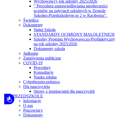
Wychowawcy rok szkolny 2025/2026
" Procedura usprawiedliwiania nieobecności
uczniów na zajęciach szkolnych w Zespole
Szkolno-Przedszkolnym nr 2 w Raciborzu".
Świetlica
Dokumenty
Statut Szkoła
STANDARDY OCHRONY MAŁOLETNICH
Szkolny Program Wychowawczo-Profilaktyczny
na rok szkolny 2025/2026
Dokumenty szkoła
Jadłospis
Zamówienia publiczne
COVID-19
Procedury
Konsultacje
Nauka zdalna
Cyberbezpieczeństwo
Dla nauczyciela
Strony z inspiracjami dla nauczycieli
PRZEDSZKOLE
Dostępność
Informacje
O nas
Pracownicy
Dokumenty