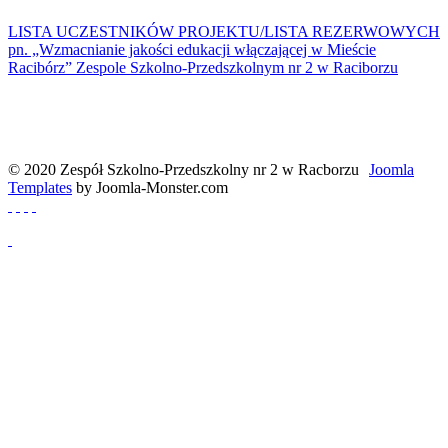
LISTA UCZESTNIKÓW PROJEKTU/LISTA REZERWOWYCH
pn. „Wzmacnianie jakości edukacji włączającej w Mieście
Racibórz” Zespole Szkolno-Przedszkolnym nr 2 w Raciborzu
© 2020 Zespół Szkolno-Przedszkolny nr 2 w Racborzu
Joomla
Templates
by Joomla-Monster.com