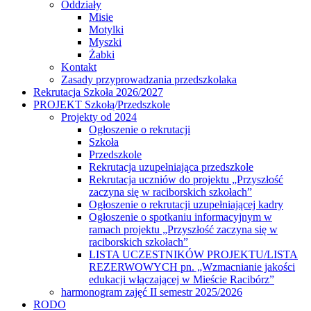
Oddziały
Misie
Motylki
Myszki
Żabki
Kontakt
Zasady przyprowadzania przedszkolaka
Rekrutacja Szkoła 2026/2027
PROJEKT Szkołą/Przedszkole
Projekty od 2024
Ogłoszenie o rekrutacji
Szkoła
Przedszkole
Rekrutacja uzupełniająca przedszkole
Rekrutacja uczniów do projektu „Przyszłość
zaczyna się w raciborskich szkołach”
Ogłoszenie o rekrutacji uzupełniającej kadry
Ogłoszenie o spotkaniu informacyjnym w
ramach projektu „Przyszłość zaczyna się w
raciborskich szkołach”
LISTA UCZESTNIKÓW PROJEKTU/LISTA
REZERWOWYCH pn. „Wzmacnianie jakości
edukacji włączającej w Mieście Racibórz”
harmonogram zajęć II semestr 2025/2026
RODO