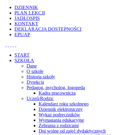
Uwaga:
DZIENNIK
ta
PLAN LEKCJI
witryna
JADŁOSPIS
zawiera
KONTAKT
system
DEKLARACJA DOSTĘPNOŚCI
dostępności.
EPUAP
START
SZKOŁA
Dane
O szkole
Historia szkoły
Dyrekcja
Pedagog, psycholog, logopeda
Kadra pracownicza
Uczeń/Rodzic
Kalendarz roku szkolnego
Dziennik elektroniczny
Wykaz podręczników
Wymagania edukacyjne
Zebrania z rodzicami
Dni wolne od zajęć dydaktycznych