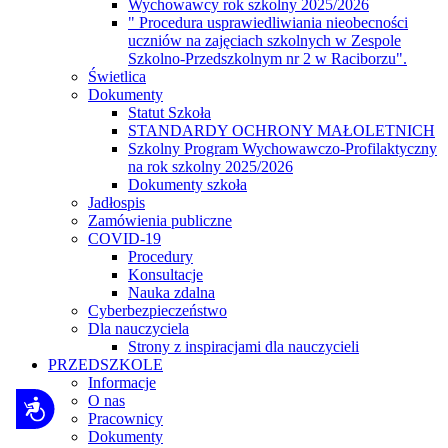
Wychowawcy rok szkolny 2025/2026
" Procedura usprawiedliwiania nieobecności
uczniów na zajęciach szkolnych w Zespole
Szkolno-Przedszkolnym nr 2 w Raciborzu".
Świetlica
Dokumenty
Statut Szkoła
STANDARDY OCHRONY MAŁOLETNICH
Szkolny Program Wychowawczo-Profilaktyczny
na rok szkolny 2025/2026
Dokumenty szkoła
Jadłospis
Zamówienia publiczne
COVID-19
Procedury
Konsultacje
Nauka zdalna
Cyberbezpieczeństwo
Dla nauczyciela
Strony z inspiracjami dla nauczycieli
PRZEDSZKOLE
Informacje
O nas
Dostępność
Pracownicy
Dokumenty