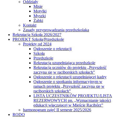
Oddziały
Misie
Motylki
Myszki
Żabki
Kontakt
Zasady przyprowadzania przedszkolaka
Rekrutacja Szkoła 2026/2027
PROJEKT Szkołą/Przedszkole
Projekty od 2024
Ogłoszenie o rekrutacji
Szkoła
Przedszkole
Rekrutacja uzupełniająca przedszkole
Rekrutacja uczniów do projektu „Przyszłość
zaczyna się w raciborskich szkołach”
Ogłoszenie o rekrutacji uzupełniającej kadry
Ogłoszenie o spotkaniu informacyjnym w
ramach projektu „Przyszłość zaczyna się w
raciborskich szkołach”
LISTA UCZESTNIKÓW PROJEKTU/LISTA
REZERWOWYCH pn. „Wzmacnianie jakości
edukacji włączającej w Mieście Racibórz”
harmonogram zajęć II semestr 2025/2026
RODO