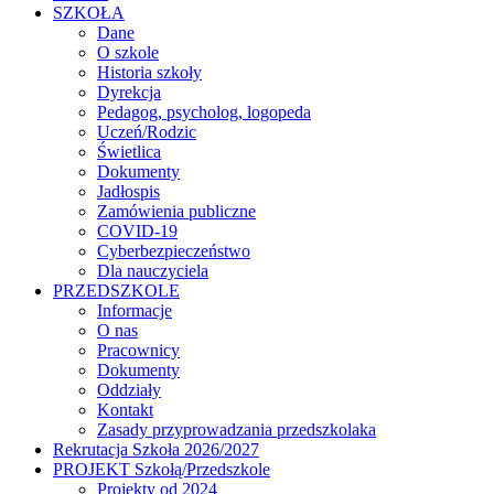
SZKOŁA
Dane
O szkole
Historia szkoły
Dyrekcja
Pedagog, psycholog, logopeda
Uczeń/Rodzic
Świetlica
Dokumenty
Jadłospis
Zamówienia publiczne
COVID-19
Cyberbezpieczeństwo
Dla nauczyciela
PRZEDSZKOLE
Informacje
O nas
Pracownicy
Dokumenty
Oddziały
Kontakt
Zasady przyprowadzania przedszkolaka
Rekrutacja Szkoła 2026/2027
PROJEKT Szkołą/Przedszkole
Projekty od 2024