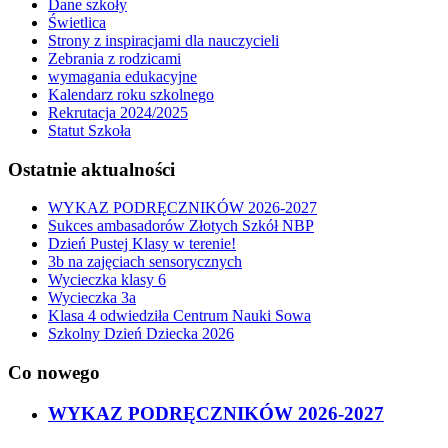
Dane szkoły
Świetlica
Strony z inspiracjami dla nauczycieli
Zebrania z rodzicami
wymagania edukacyjne
Kalendarz roku szkolnego
Rekrutacja 2024/2025
Statut Szkoła
Ostatnie aktualności
WYKAZ PODRĘCZNIKÓW 2026-2027
Sukces ambasadorów Złotych Szkół NBP
Dzień Pustej Klasy w terenie!
3b na zajęciach sensorycznych
Wycieczka klasy 6
Wycieczka 3a
Klasa 4 odwiedziła Centrum Nauki Sowa
Szkolny Dzień Dziecka 2026
Co nowego
WYKAZ PODRĘCZNIKÓW 2026-2027