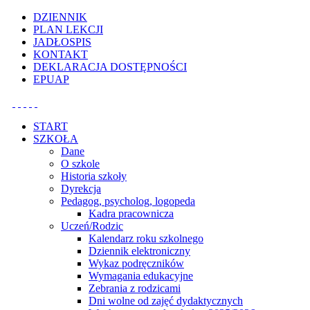
Uwaga:
DZIENNIK
ta
PLAN LEKCJI
witryna
JADŁOSPIS
zawiera
KONTAKT
system
DEKLARACJA DOSTĘPNOŚCI
dostępności.
EPUAP
START
SZKOŁA
Dane
O szkole
Historia szkoły
Dyrekcja
Pedagog, psycholog, logopeda
Kadra pracownicza
Uczeń/Rodzic
Kalendarz roku szkolnego
Dziennik elektroniczny
Wykaz podręczników
Wymagania edukacyjne
Zebrania z rodzicami
Dni wolne od zajęć dydaktycznych