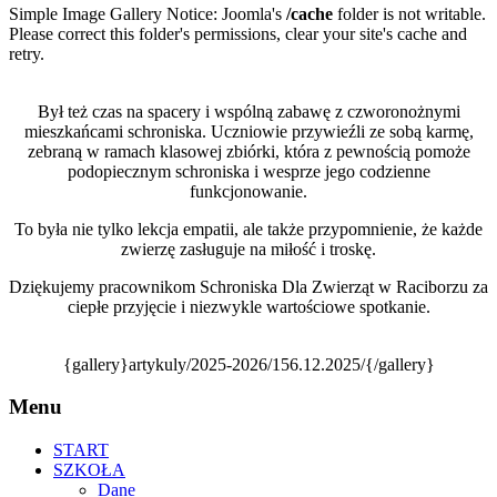
Simple Image Gallery Notice: Joomla's
/cache
folder is not writable.
Please correct this folder's permissions, clear your site's cache and
retry.
Był też czas na spacery i wspólną zabawę z czworonożnymi
mieszkańcami schroniska. Uczniowie przywieźli ze sobą karmę,
zebraną w ramach klasowej zbiórki, która z pewnością pomoże
podopiecznym schroniska i wesprze jego codzienne
funkcjonowanie.
To była nie tylko lekcja empatii, ale także przypomnienie, że każde
zwierzę zasługuje na miłość i troskę.
Dziękujemy pracownikom Schroniska Dla Zwierząt w Raciborzu za
ciepłe przyjęcie i niezwykle wartościowe spotkanie.
{gallery}artykuly/2025-2026/156.12.2025/{/gallery}
Menu
START
SZKOŁA
Dane