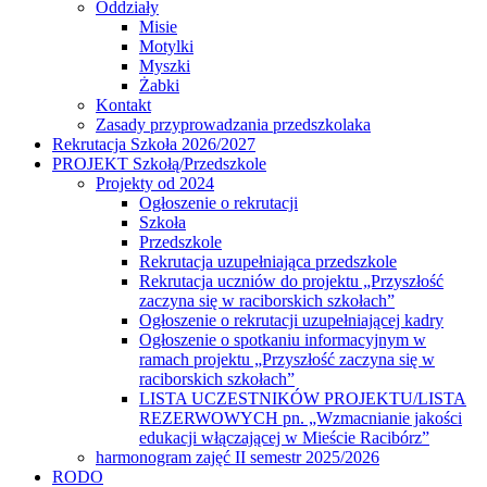
Oddziały
Misie
Motylki
Myszki
Żabki
Kontakt
Zasady przyprowadzania przedszkolaka
Rekrutacja Szkoła 2026/2027
PROJEKT Szkołą/Przedszkole
Projekty od 2024
Ogłoszenie o rekrutacji
Szkoła
Przedszkole
Rekrutacja uzupełniająca przedszkole
Rekrutacja uczniów do projektu „Przyszłość
zaczyna się w raciborskich szkołach”
Ogłoszenie o rekrutacji uzupełniającej kadry
Ogłoszenie o spotkaniu informacyjnym w
ramach projektu „Przyszłość zaczyna się w
raciborskich szkołach”
LISTA UCZESTNIKÓW PROJEKTU/LISTA
REZERWOWYCH pn. „Wzmacnianie jakości
edukacji włączającej w Mieście Racibórz”
harmonogram zajęć II semestr 2025/2026
RODO