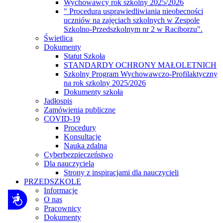
Wychowawcy rok szkolny 2025/2026
" Procedura usprawiedliwiania nieobecności
uczniów na zajęciach szkolnych w Zespole
Szkolno-Przedszkolnym nr 2 w Raciborzu".
Świetlica
Dokumenty
Statut Szkoła
STANDARDY OCHRONY MAŁOLETNICH
Szkolny Program Wychowawczo-Profilaktyczny
na rok szkolny 2025/2026
Dokumenty szkoła
Jadłospis
Zamówienia publiczne
COVID-19
Procedury
Konsultacje
Nauka zdalna
Cyberbezpieczeństwo
Dla nauczyciela
Strony z inspiracjami dla nauczycieli
PRZEDSZKOLE
Informacje
Dostępność
O nas
Pracownicy
Dokumenty