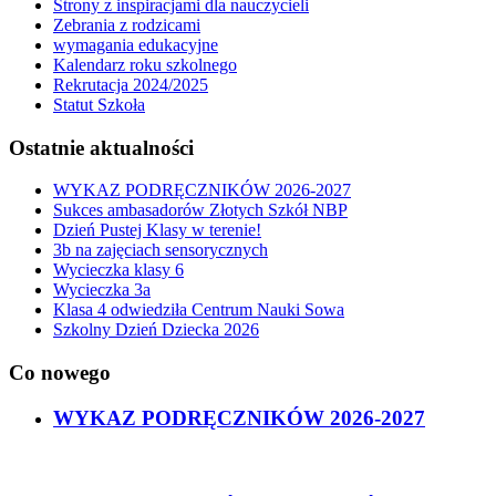
Strony z inspiracjami dla nauczycieli
Zebrania z rodzicami
wymagania edukacyjne
Kalendarz roku szkolnego
Rekrutacja 2024/2025
Statut Szkoła
Ostatnie aktualności
WYKAZ PODRĘCZNIKÓW 2026-2027
Sukces ambasadorów Złotych Szkół NBP
Dzień Pustej Klasy w terenie!
3b na zajęciach sensorycznych
Wycieczka klasy 6
Wycieczka 3a
Klasa 4 odwiedziła Centrum Nauki Sowa
Szkolny Dzień Dziecka 2026
Co nowego
WYKAZ PODRĘCZNIKÓW 2026-2027