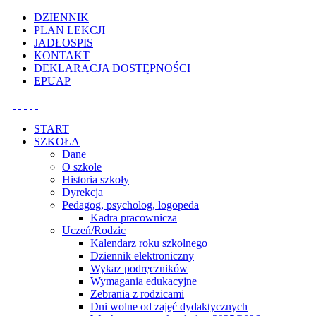
Uwaga:
DZIENNIK
ta
PLAN LEKCJI
witryna
JADŁOSPIS
zawiera
KONTAKT
system
DEKLARACJA DOSTĘPNOŚCI
dostępności.
EPUAP
START
SZKOŁA
Dane
O szkole
Historia szkoły
Dyrekcja
Pedagog, psycholog, logopeda
Kadra pracownicza
Uczeń/Rodzic
Kalendarz roku szkolnego
Dziennik elektroniczny
Wykaz podręczników
Wymagania edukacyjne
Zebrania z rodzicami
Dni wolne od zajęć dydaktycznych