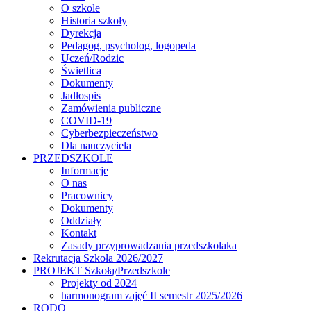
O szkole
Historia szkoły
Dyrekcja
Pedagog, psycholog, logopeda
Uczeń/Rodzic
Świetlica
Dokumenty
Jadłospis
Zamówienia publiczne
COVID-19
Cyberbezpieczeństwo
Dla nauczyciela
PRZEDSZKOLE
Informacje
O nas
Pracownicy
Dokumenty
Oddziały
Kontakt
Zasady przyprowadzania przedszkolaka
Rekrutacja Szkoła 2026/2027
PROJEKT Szkołą/Przedszkole
Projekty od 2024
harmonogram zajęć II semestr 2025/2026
RODO