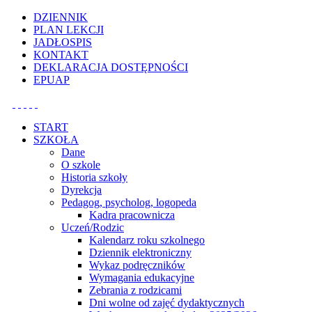
Uwaga:
DZIENNIK
ta
PLAN LEKCJI
witryna
JADŁOSPIS
zawiera
KONTAKT
system
DEKLARACJA DOSTĘPNOŚCI
dostępności.
EPUAP
START
SZKOŁA
Dane
O szkole
Historia szkoły
Dyrekcja
Pedagog, psycholog, logopeda
Kadra pracownicza
Uczeń/Rodzic
Kalendarz roku szkolnego
Dziennik elektroniczny
Wykaz podręczników
Wymagania edukacyjne
Zebrania z rodzicami
Dni wolne od zajęć dydaktycznych