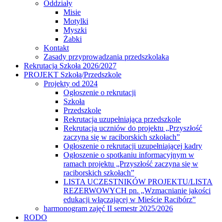
Oddziały
Misie
Motylki
Myszki
Żabki
Kontakt
Zasady przyprowadzania przedszkolaka
Rekrutacja Szkoła 2026/2027
PROJEKT Szkołą/Przedszkole
Projekty od 2024
Ogłoszenie o rekrutacji
Szkoła
Przedszkole
Rekrutacja uzupełniająca przedszkole
Rekrutacja uczniów do projektu „Przyszłość
zaczyna się w raciborskich szkołach”
Ogłoszenie o rekrutacji uzupełniającej kadry
Ogłoszenie o spotkaniu informacyjnym w
ramach projektu „Przyszłość zaczyna się w
raciborskich szkołach”
LISTA UCZESTNIKÓW PROJEKTU/LISTA
REZERWOWYCH pn. „Wzmacnianie jakości
edukacji włączającej w Mieście Racibórz”
harmonogram zajęć II semestr 2025/2026
RODO