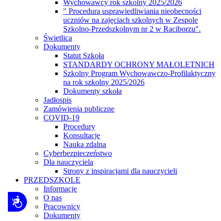
Wychowawcy rok szkolny 2025/2026
" Procedura usprawiedliwiania nieobecności
uczniów na zajęciach szkolnych w Zespole
Szkolno-Przedszkolnym nr 2 w Raciborzu".
Świetlica
Dokumenty
Statut Szkoła
STANDARDY OCHRONY MAŁOLETNICH
Szkolny Program Wychowawczo-Profilaktyczny
na rok szkolny 2025/2026
Dokumenty szkoła
Jadłospis
Zamówienia publiczne
COVID-19
Procedury
Konsultacje
Nauka zdalna
Cyberbezpieczeństwo
Dla nauczyciela
Strony z inspiracjami dla nauczycieli
PRZEDSZKOLE
Informacje
O nas
Dostępność
Pracownicy
Dokumenty