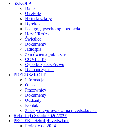
SZKOŁA
Dane
O szkole
Historia szkoły
Dyrekcja
Pedagog, psycholog, logopeda
Uczeń/Rodzic
Świetlica
Dokumenty
Jadłospis
Zamówienia publiczne
COVID-19
Cyberbezpieczeństwo
Dla nauczyciela
PRZEDSZKOLE
Informacje
O nas
Pracownicy
Dokumenty
Oddziały
Kontakt
Zasady przyprowadzania przedszkolaka
Rekrutacja Szkoła 2026/2027
PROJEKT Szkołą/Przedszkole
Projekty od 2024