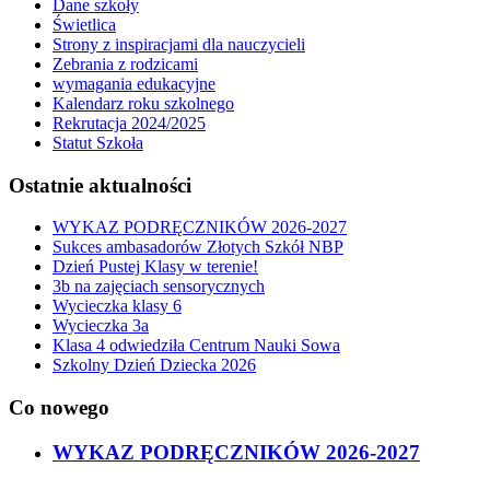
Dane szkoły
Świetlica
Strony z inspiracjami dla nauczycieli
Zebrania z rodzicami
wymagania edukacyjne
Kalendarz roku szkolnego
Rekrutacja 2024/2025
Statut Szkoła
Ostatnie aktualności
WYKAZ PODRĘCZNIKÓW 2026-2027
Sukces ambasadorów Złotych Szkół NBP
Dzień Pustej Klasy w terenie!
3b na zajęciach sensorycznych
Wycieczka klasy 6
Wycieczka 3a
Klasa 4 odwiedziła Centrum Nauki Sowa
Szkolny Dzień Dziecka 2026
Co nowego
WYKAZ PODRĘCZNIKÓW 2026-2027