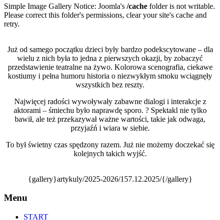
Simple Image Gallery Notice: Joomla's
/cache
folder is not writable.
Please correct this folder's permissions, clear your site's cache and
retry.
Już od samego początku dzieci były bardzo podekscytowane – dla
wielu z nich była to jedna z pierwszych okazji, by zobaczyć
przedstawienie teatralne na żywo. Kolorowa scenografia, ciekawe
kostiumy i pełna humoru historia o niezwykłym smoku wciągnęły
wszystkich bez reszty.
Najwięcej radości wywoływały zabawne dialogi i interakcje z
aktorami – śmiechu było naprawdę sporo. ? Spektakl nie tylko
bawił, ale też przekazywał ważne wartości, takie jak odwaga,
przyjaźń i wiara w siebie.
To był świetny czas spędzony razem. Już nie możemy doczekać się
kolejnych takich wyjść.
{gallery}artykuly/2025-2026/157.12.2025/{/gallery}
Menu
START