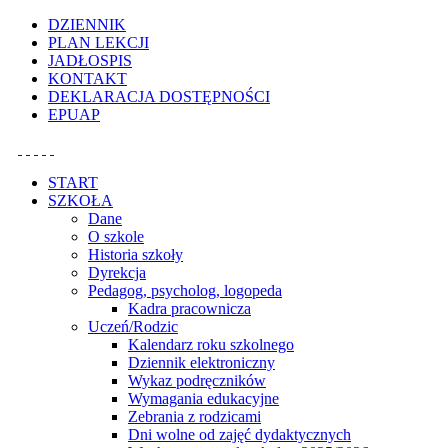
Uwaga:
DZIENNIK
ta
PLAN LEKCJI
witryna
JADŁOSPIS
zawiera
KONTAKT
system
DEKLARACJA DOSTĘPNOŚCI
dostępności.
EPUAP
START
SZKOŁA
Dane
O szkole
Historia szkoły
Dyrekcja
Pedagog, psycholog, logopeda
Kadra pracownicza
Uczeń/Rodzic
Kalendarz roku szkolnego
Dziennik elektroniczny
Wykaz podręczników
Wymagania edukacyjne
Zebrania z rodzicami
Dni wolne od zajęć dydaktycznych