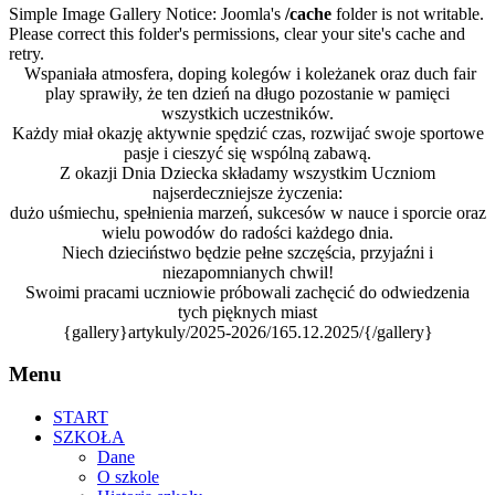
Simple Image Gallery Notice: Joomla's
/cache
folder is not writable.
Please correct this folder's permissions, clear your site's cache and
retry.
Wspaniała atmosfera, doping kolegów i koleżanek oraz duch fair
play sprawiły, że ten dzień na długo pozostanie w pamięci
wszystkich uczestników.
Każdy miał okazję aktywnie spędzić czas, rozwijać swoje sportowe
pasje i cieszyć się wspólną zabawą.
Z okazji Dnia Dziecka składamy wszystkim Uczniom
najserdeczniejsze życzenia:
dużo uśmiechu, spełnienia marzeń, sukcesów w nauce i sporcie oraz
wielu powodów do radości każdego dnia.
Niech dzieciństwo będzie pełne szczęścia, przyjaźni i
niezapomnianych chwil!
Swoimi pracami uczniowie próbowali zachęcić do odwiedzenia
tych pięknych miast
{gallery}artykuly/2025-2026/165.12.2025/{/gallery}
Menu
START
SZKOŁA
Dane
O szkole