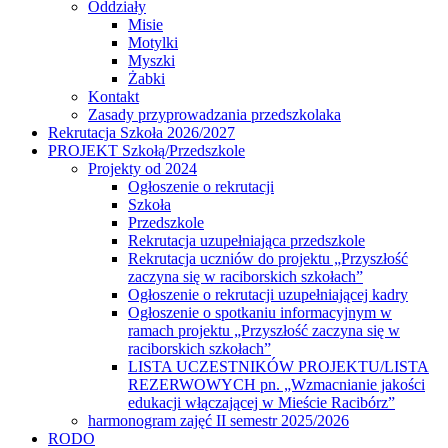
Oddziały
Misie
Motylki
Myszki
Żabki
Kontakt
Zasady przyprowadzania przedszkolaka
Rekrutacja Szkoła 2026/2027
PROJEKT Szkołą/Przedszkole
Projekty od 2024
Ogłoszenie o rekrutacji
Szkoła
Przedszkole
Rekrutacja uzupełniająca przedszkole
Rekrutacja uczniów do projektu „Przyszłość
zaczyna się w raciborskich szkołach”
Ogłoszenie o rekrutacji uzupełniającej kadry
Ogłoszenie o spotkaniu informacyjnym w
ramach projektu „Przyszłość zaczyna się w
raciborskich szkołach”
LISTA UCZESTNIKÓW PROJEKTU/LISTA
REZERWOWYCH pn. „Wzmacnianie jakości
edukacji włączającej w Mieście Racibórz”
harmonogram zajęć II semestr 2025/2026
RODO