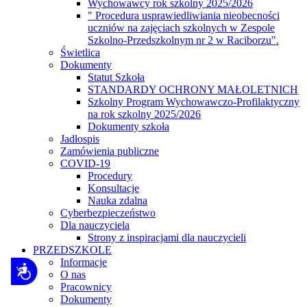
Wychowawcy rok szkolny 2025/2026
" Procedura usprawiedliwiania nieobecności
uczniów na zajęciach szkolnych w Zespole
Szkolno-Przedszkolnym nr 2 w Raciborzu".
Świetlica
Dokumenty
Statut Szkoła
STANDARDY OCHRONY MAŁOLETNICH
Szkolny Program Wychowawczo-Profilaktyczny
na rok szkolny 2025/2026
Dokumenty szkoła
Jadłospis
Zamówienia publiczne
COVID-19
Procedury
Konsultacje
Nauka zdalna
Cyberbezpieczeństwo
Dla nauczyciela
Strony z inspiracjami dla nauczycieli
PRZEDSZKOLE
Informacje
Dostępność
O nas
Pracownicy
Dokumenty