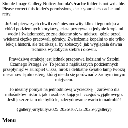
Simple Image Gallery Notice: Joomla's
/cache
folder is not writable.
Please correct this folder's permissions, clear your site's cache and
retry.
Już od pierwszych chwil czuć niesamowity klimat tego miejsca –
chłód podziemnych korytarzy, cisza przerywana jedynie kroplami
wody i świadomość, że znajdujemy się w miejscu, gdzie przed
wiekami ciężko pracowali górnicy. Zwiedzanie kopalni to nie tylko
lekcja historii, ale też okazja, by zobaczyć, jak wyglądała dawna
technika wydobycia srebra i ołowiu.
Prawdziwą atrakcją jest jednak przeprawa łodziami w Sztolni
Czarnego Pstrąga ?‍♂️ To jedno z najdłuższych podziemnych
przepłynięć w Europie! Cisza, mrok i delikatne światło lamp tworzą
niesamowitą atmosferę, której nie da się porównać z żadnym innym
miejscem.
To idealny pomysł na jednodniową wycieczkę – zarówno dla
miłośników historii, jak i osób szukających czegoś wyjątkowego.
Jeśli jeszcze tam nie byliście, zdecydowanie warto to nadrobić!
{gallery}artykuly/2025-2026/167.12.2025/{/gallery}
Menu