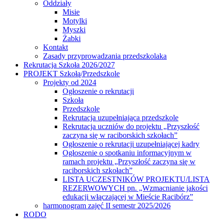
Oddziały
Misie
Motylki
Myszki
Żabki
Kontakt
Zasady przyprowadzania przedszkolaka
Rekrutacja Szkoła 2026/2027
PROJEKT Szkołą/Przedszkole
Projekty od 2024
Ogłoszenie o rekrutacji
Szkoła
Przedszkole
Rekrutacja uzupełniająca przedszkole
Rekrutacja uczniów do projektu „Przyszłość
zaczyna się w raciborskich szkołach”
Ogłoszenie o rekrutacji uzupełniającej kadry
Ogłoszenie o spotkaniu informacyjnym w
ramach projektu „Przyszłość zaczyna się w
raciborskich szkołach”
LISTA UCZESTNIKÓW PROJEKTU/LISTA
REZERWOWYCH pn. „Wzmacnianie jakości
edukacji włączającej w Mieście Racibórz”
harmonogram zajęć II semestr 2025/2026
RODO