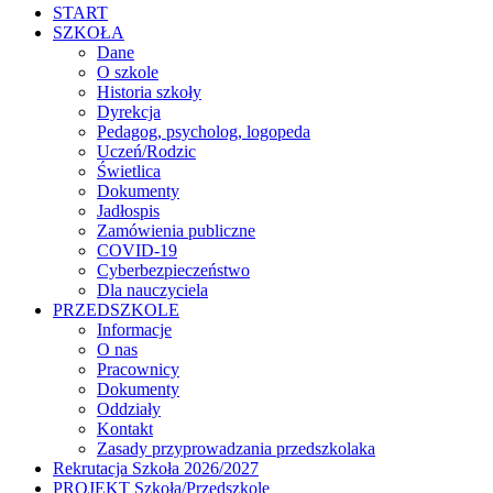
START
SZKOŁA
Dane
O szkole
Historia szkoły
Dyrekcja
Pedagog, psycholog, logopeda
Uczeń/Rodzic
Świetlica
Dokumenty
Jadłospis
Zamówienia publiczne
COVID-19
Cyberbezpieczeństwo
Dla nauczyciela
PRZEDSZKOLE
Informacje
O nas
Pracownicy
Dokumenty
Oddziały
Kontakt
Zasady przyprowadzania przedszkolaka
Rekrutacja Szkoła 2026/2027
PROJEKT Szkołą/Przedszkole