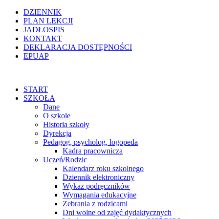
Uwaga:
DZIENNIK
ta
PLAN LEKCJI
witryna
JADŁOSPIS
zawiera
KONTAKT
system
DEKLARACJA DOSTĘPNOŚCI
dostępności.
EPUAP
START
SZKOŁA
Dane
O szkole
Historia szkoły
Dyrekcja
Pedagog, psycholog, logopeda
Kadra pracownicza
Uczeń/Rodzic
Kalendarz roku szkolnego
Dziennik elektroniczny
Wykaz podręczników
Wymagania edukacyjne
Zebrania z rodzicami
Dni wolne od zajęć dydaktycznych