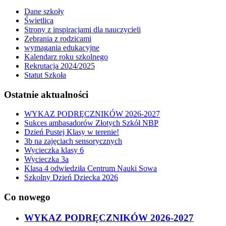
Dane szkoły
Świetlica
Strony z inspiracjami dla nauczycieli
Zebrania z rodzicami
wymagania edukacyjne
Kalendarz roku szkolnego
Rekrutacja 2024/2025
Statut Szkoła
Ostatnie aktualności
WYKAZ PODRĘCZNIKÓW 2026-2027
Sukces ambasadorów Złotych Szkół NBP
Dzień Pustej Klasy w terenie!
3b na zajęciach sensorycznych
Wycieczka klasy 6
Wycieczka 3a
Klasa 4 odwiedziła Centrum Nauki Sowa
Szkolny Dzień Dziecka 2026
Co nowego
WYKAZ PODRĘCZNIKÓW 2026-2027