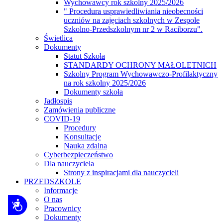
Wychowawcy rok szkolny 2025/2026
" Procedura usprawiedliwiania nieobecności
uczniów na zajęciach szkolnych w Zespole
Szkolno-Przedszkolnym nr 2 w Raciborzu".
Świetlica
Dokumenty
Statut Szkoła
STANDARDY OCHRONY MAŁOLETNICH
Szkolny Program Wychowawczo-Profilaktyczny
na rok szkolny 2025/2026
Dokumenty szkoła
Jadłospis
Zamówienia publiczne
COVID-19
Procedury
Konsultacje
Nauka zdalna
Cyberbezpieczeństwo
Dla nauczyciela
Strony z inspiracjami dla nauczycieli
PRZEDSZKOLE
Informacje
O nas
Dostępność
Pracownicy
Dokumenty